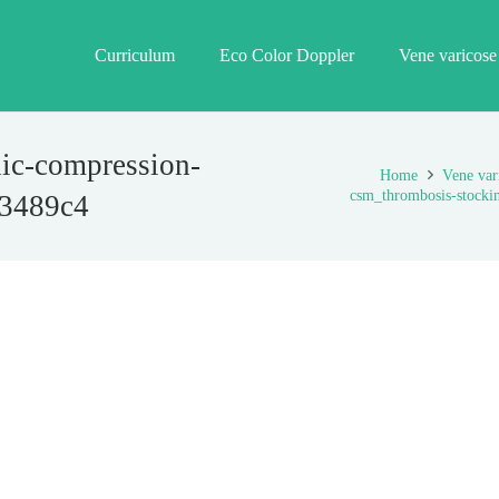
Curriculum
Eco Color Doppler
Vene varicose
nic-compression-
Home
Vene vari
csm_thrombosis-stocki
93489c4