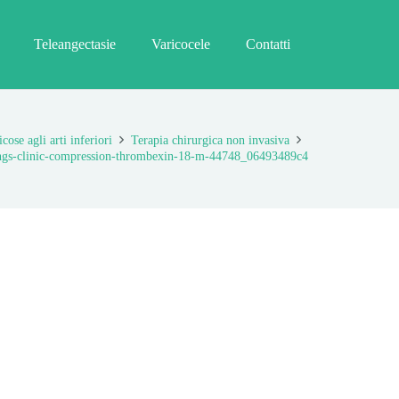
Teleangectasie
Varicocele
Contatti
cose agli arti inferiori
Terapia chirurgica non invasiva
ngs-clinic-compression-thrombexin-18-m-44748_06493489c4