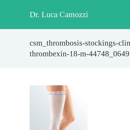
Dr. Luca Camozzi
csm_thrombosis-stockings-cli
thrombexin-18-m-44748_064