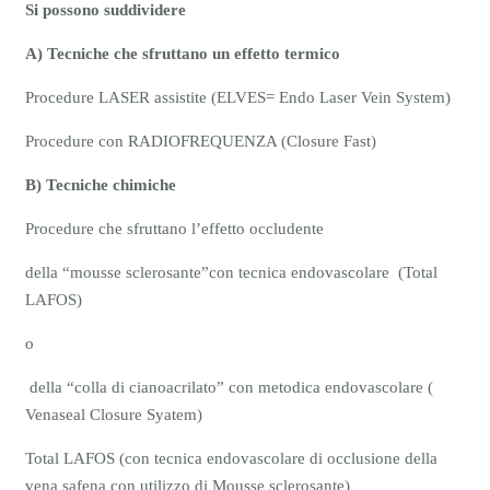
Si possono suddividere
A) Tecniche che sfruttano un effetto termico
Procedure
LASER assistite
(ELVES= Endo Laser Vein System)
Procedure con
RADIOFREQUENZA (Closure Fast)
B)
Tecniche chimiche
Procedure che sfruttano l’effetto occludente
della “mousse sclerosante”con tecnica endovascolare (Total
LAFOS)
o
della “colla di cianoacrilato”
con metodica endovascolare (
Venaseal Closure Syatem)
Total LAFOS (con tecnica endovascolare di occlusione della
vena safena con utilizzo di Mousse sclerosante)