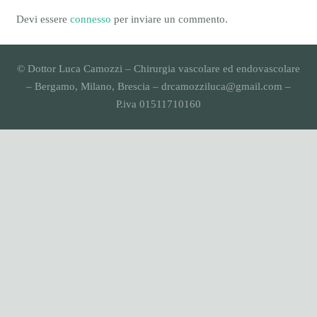
Devi essere
connesso
per inviare un commento.
© Dottor Luca Camozzi – Chirurgia vascolare ed endovascolare
– Bergamo, Milano, Brescia – drcamozziluca@gmail.com –
P.iva 01511710160