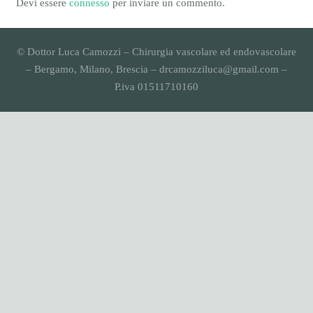
Devi essere
connesso
per inviare un commento.
© Dottor Luca Camozzi – Chirurgia vascolare ed endovascolare
– Bergamo, Milano, Brescia – drcamozziluca@gmail.com –
P.iva 01511710160