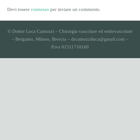
Devi essere
connesso
per inviare un commento.
© Dottor Luca Camozzi – Chirurgia vascolare ed endovascolare
– Bergamo, Milano, Brescia – drcamozziluca@gmail.com –
P.iva 01511710160