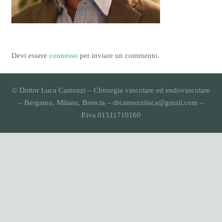
Devi essere
connesso
per inviare un commento.
© Dottor Luca Camozzi – Chirurgia vascolare ed endovascolare
– Bergamo, Milano, Brescia – drcamozziluca@gmail.com –
P.iva 01511710160