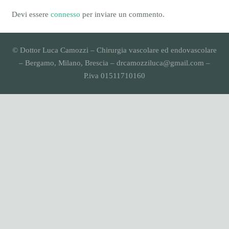
Devi essere
connesso
per inviare un commento.
© Dottor Luca Camozzi – Chirurgia vascolare ed endovascolare
– Bergamo, Milano, Brescia – drcamozziluca@gmail.com –
P.iva 01511710160