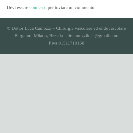
Devi essere
connesso
per inviare un commento.
© Dottor Luca Camozzi – Chirurgia vascolare ed endovascolare
– Bergamo, Milano, Brescia – drcamozziluca@gmail.com –
P.iva 01511710160