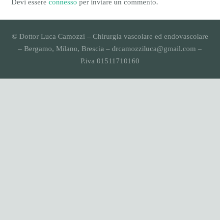
Devi essere
connesso
per inviare un commento.
© Dottor Luca Camozzi – Chirurgia vascolare ed endovascolare
– Bergamo, Milano, Brescia – drcamozziluca@gmail.com –
P.iva 01511710160